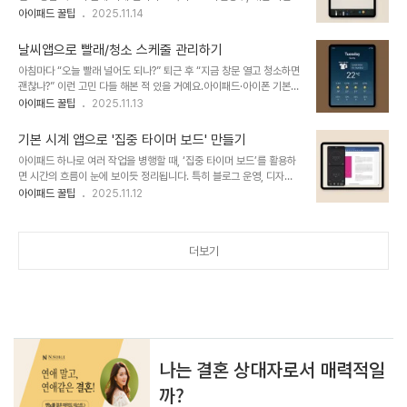
편집 앱을 켜고 편집–저장–업로드 과정을 반복하는 게 큰 스트레스죠.
아이패드 꿀팁
2025.11.14
운 방법은 나에게 메시지 보내기 기능을 활용하는 거예요.✔ 방법메시
오늘은 크롭 → 주석 → 공유까지 아이패드 기본 기능만으로 ‘1초 처
지 앱 실행오른쪽 아래 새 메시지(연필 아이콘)받는 사람에 본인 전화
리’하는 완전 실전 루틴을 정리해드릴게요. 블로그 운영자에게 꼭 필요
번호 또는 Apple ID 이메일 ..
날씨앱으로 빨래/청소 스케줄 관리하기
한 ‘1초 스크린샷 루틴’블로그를 꾸준히 운영하려면 가장 많이 쓰는 기
아침마다 “오늘 빨래 널어도 되나?” 퇴근 후 “지금 창문 열고 청소하면
능이 바로 ‘스크린샷’이에요.문제는 대부분스크린샷 찍기 → 갤러리
괜찮나?” 이런 고민 다들 해본 적 있을 거예요.아이패드·아이폰 기본
열기 → 편집 → 저장 → 업로드이 과정을 매번 반복하고 있다는 점이
날씨 앱은 단순히 기온만 보여주는 게 아니라 시간대별 습도, 강수 가
아이패드 꿀팁
2025.11.13
죠.하지만 아이패드에서는 스크린샷 찍는 순간 → 바로 편집 화면 진
능성, 바람, 자외선 지수까지 알려줘서집안일 스케줄을 ‘예측’하기에
입 → 즉시 크롭·주석·공유 가능이 기능을 제대로만 쓰면, 블로그 포스
정말 좋아요.오늘은 “날씨앱을 생활 루틴 자동 판단 도구로 바꾸는 방
팅 속도는 최소 2배 빨라집니..
기본 시계 앱으로 '집중 타이머 보드' 만들기
법”을 자세히 알려드릴게요. 1. 시간대별 날씨 확인이 핵심✔ 어디서
아이패드 하나로 여러 작업을 병행할 때, ‘집중 타이머 보드’를 활용하
볼까요?아이패드/아이폰 날씨 앱에서 꼭 체크해야 하는 3가지:① 습
면 시간의 흐름이 눈에 보이듯 정리됩니다. 특히 블로그 운영, 디자인
도(Humidity)40~55% → 빨래 + 환기 + 청소 모두 최적
작업, 아이 수업 준비 등 여러 루틴을 동시에 관리해야 한다면 아이패
아이패드 꿀팁
2025.11.12
60~70% → 빨래는 가능하지만 굵은 타월은 느리게 마름75%↑
드의 "기본 시계 앱(Clock)" 기능만으로 충분히 효율을 높일 수 있어
→ 집안 공기 순환 위주로, 빨래는 비추천② 강수 확률
요. iPadOS 17 이후부터는 "여러 타이머 동시 실행"이 가능해졌기
(Precipitation)0~20% →..
때문에 복잡한 앱 없이 기본 앱만으로도 세션별 시간 관리가 가능합니
더보기
다. 1. 왜 “여러 개 타이머”가 필요한가?‘콘텐츠 기획 30분 → 글쓰기
40분 → 이미지 제작 20분’이렇게 세션을 나누면 작업 전환이 명확
해지고 집중도가 상승해요.이전에는 한 번에 한 개 타이머만 가능했지
만, iPadOS 17 이후 복수 타이머 지원으로 병렬 세션 관리가 가능..