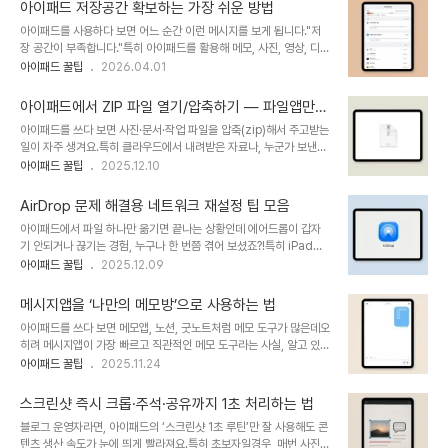
헷갈리고GoodNotes 파일 위치를 모르겠고저장공간이 계속 부족해
문제 이 중에서 가장 많..
아이패드 저장공간 확보하는 가장 쉬운 방법
지고중요한 문서를 못 찾는 상황이 반복되기 시작합니다. 특히 워킹맘
아이패드를 사용하다 보면 어느 순간 이런 메시지를 보게 됩니다."저
이나 직장인처럼 “짧은 시간 안에 바로 파일을 찾아야 하는 사람”에게
장 공간이 부족합니다."특히 아이패드를 활용해 메모, 사진, 영상, 디자
파일 관리 스트레스는 생각보다 큽니다.저 역시 아이패드로 디자인 작
인 작업까지 하다 보면 생각보다 저장 공간이 금방 차버립니다.저 역시
아이패드 꿀팁
2026.04.01
업, 문서 정리, 블로그 운영까지 하다 보니 결국 파일 관리 앱을 따로
아이패드로 블로그 이미지 제작, 메모, 문서 작업을 하다 보니 어느 날
정리해서 사용하게 됐어요.오늘은 실제로 아이패드 사용 만족도를 크
갑자기 앱 업데이트도 안 되는 상황이 생기더라고요.그때 알게 된 사실
게 올려주는 “파일 관리 앱 추..
아이패드에서 ZIP 파일 열기/압축하기 — 파일앱만으
이 하나 있습니다.아이패드 저장공간 확보는 어렵지 않다는 것.단, 정
로 10초 해결
아이패드를 쓰다 보면 사진·문서·작업 파일을 압축(zip)해서 주고받는
확한 순서만 알면 10분 안에도 해결 가능합니다.오늘은 초보자도 바로
일이 자주 생겨요.특히 클라우드에서 내려받은 자료나, 누군가 보낸
따라할 수 있는 아이패드 저장공간 확보 가장 쉬운 방법을 정리해 드릴
ZIP 파일을 어떻게 여는지 모르는 초보자들이 생각보다 많습니다.하
아이패드 꿀팁
2025.12.10
게요.저장공간 부족 문제, 왜 자꾸 생길까?아이패드는 생각보다 저장
지만 걱정할 필요 없어요.아이패드에서는 기본 앱 ‘파일’만으로 ZIP
공간을 많이 사용하는 기기입니다. 특히 아래 항목들이 공간을 많이 차
파일 열기 / 새 ZIP 생성까지 모두 가능합니다.추가 앱 설치도 필요 없
지합니다.사진 / 영상 ..
AirDrop 문제 해결용 네트워크 재설정 팁 모음
고, 누구나 바로 따라 할 수 있어요.아래에서 가장 쉽게, 가장 빠르게,
아이패드에서 파일 하나만 옮기면 끝나는 상황인데 에어드롭이 갑자
누구나 따라 할 수 있는 방식으로 설명해드릴게요. 1. ZIP 파일 열기
기 안되거나 끊기는 경험, 누구나 한 번쯤 겪어 보셨죠?!특히 iPadOS
(압축 풀기)아이패드에서 ZIP 파일을 열 때는 단 1번 탭이면 충분합니
업데이트 이후나 와이파이 환경이 바뀐 직후 이런 문제가 자주 발생했
아이패드 꿀팁
2025.12.09
다.- STEP 1. 파일 앱 열기홈 화면에서 파일 앱을 실행합니
다고 합니다.사실 대부분은 네트워크 설정 관련 간단한 점검과 재설정
다.iCloud Drive / 나의 iPad 등 ZIP 파일이 저장된 위치로 이..
으로 해결 가능합니다.이번 글에서는 기본앱과 설정만으로 초보자도
메시지앱을 ‘나만의 메모방’으로 사용하는 법
바로 따라 할 수 있는 AirDrop 오류 해결 루틴을 정리했습니다~ 1. 먼
아이패드를 쓰다 보면 메모앱, 노션, 굿노트처럼 메모 도구가 많은데오
저 ‘AirDrop 설정’이 정상인지 체크초보자가 가장 많이 놓치는 부분
히려 메시지앱이 가장 빠르고 직관적인 메모 도구라는 사실, 알고 있나
이라 해결률이 높습니다.✔️ 확인 방법설정 → 일반 → AirDrop → 모
요?특히 초보자에게는따로 폴더를 만들 필요 없음방 하나만 만들어 두
아이패드 꿀팁
2025.11.24
든 사람에 대해 10분 동안최근 iPadOS에서는 기본값이 ‘연락처
면 바로 입력자동 시간 스탬프 남음메시지에 이미지·링크·파일 무엇이
만’으로 바뀌는 경우가 많아 전송이 제한됨주변에서 보이지 않는다면
든 저장 가능이 조합 덕분에 메시지앱이 오히려 “생각나는 즉시 적는
‘모두’로 잠시 전환..
스크린샷 즉시 크롭·주석·공유까지 1초 처리하는 법
진짜 메모장”으로 최고라는 평가를 받아요.오늘은 아이패드 기본 메시
블로그 운영자라면, 아이패드의 ‘스크린샷 1초 루틴’만 잘 사용해도 콘
지앱으로 ‘나만의 메모방’을 만드는 법을 가장 쉽고, 실전적으로 알려
텐츠 생산 속도가 눈에 띄게 빨라져요.특히 초보자일경우, 매번 사진
드릴게요. 1. 1초 설정: 나에게 메시지 보내기메모방을 만드는 가장 쉬