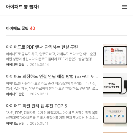
아이패드 뽕 뽑자!
아이패드 꿀팁
40
아이패드로 PDF/문서 관리하는 현실 루틴
아이패드로 공부도 하고, 업무도 하고, 가계부도 쓰다 보면 어느 순간
이런 상황이 생깁니다.다운로드 폴더에 PDF가 끝없이 쌓임“분명 저
장했는데 어디 갔지?”가 반복됨굿노트, 파일 앱, 메일 첨부파일이 전부
아이패드 꿀팁
2026.05.14
따로 놀음중요한 계약서나 병원 문서를 찾느라 10분 이상 소비결국 다
시 캡처하고 다시 다운로드함 저도 처음엔 아이패드를 예쁜 메모 기기
아이패드 외장하드 연결 안됨 해결 방법 (exFAT 포
정도로만 사용했어요.그런데 아이 관련 서류, 보험 PDF, 업무 서류,
맷 포함)
아이패드를 사용하다 보면 어느 순간 저장공간이 부족해집니다.사진,
전자책, 세금 문서까지 전부 아이패드 안으로 들어오기 시작하면서 깨
영상, PDF 파일, 업무 자료까지 쌓이다 보면 "외장하드 연결해서 쓰
달았습니다.문서 관리 루틴이 없으면 아이패드는 생산성 기기가 아니
면 좋겠다"라는 생각을 하게 됩니다. 하지만 막상 연결하려고 하면외
아이패드 꿀팁
2026.05.11
라 파일 미아 생성기가 된다는 걸요.오늘은 실제로 제가 사용하는 "아
장하드 인식 안됨파일 앱에서 안 보임연결했는데 파일이 안 열림전원
이패드 PDF/문서 관리 현실 루틴”을 아주 쉽게 정리해볼게요.그대로
부족 오류 발생이런 문제를 많이 겪게 됩니다.저도 처음에는 아이패드
따라 하면 바로 정리 습관이 ..
아이패드 파일 관리 앱 추천 TOP 5
외장하드 연결이 쉽지 않았습니다. 하지만 몇 가지 조건만 알면 정말
“사진, PDF, 강의자료, 디자인 파일까지… 아이패드 저장이 점점 복잡
간단합니다.오늘은 아이패드 외장하드 연결 안될 때 해결방법을 쉽게
해진다면?”아이패드를 오래 사용할수록 가장 먼저 무너지는 건 의외
설명해 드릴게요. 아이패드 외장하드 연결이 안되는 이유아이패드 외
로 ‘파일 정리’입니다. 처음에는 사진 몇 장, PDF 몇 개 정도라 괜찮았
아이패드 꿀팁
2026.05.11
장하드 연결이 안 되는 이유는 대부분 아래 5가지입니다.✔ 케이블 문
는데 어느 순간부터:다운로드 폴더가 뒤죽박죽이고외장 SSD 연결이
제 ✔ 전원 부족 ✔ 포맷 형식 문제 ✔ 파일 앱 문제 ✔ iPadOS 버전